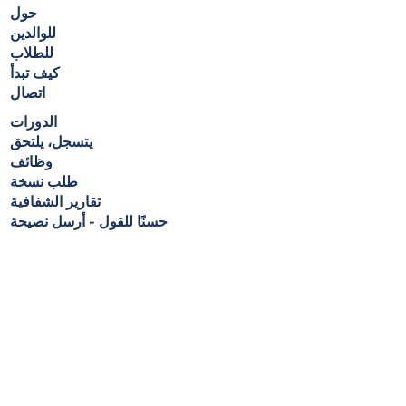
حول
للوالدين
للطلاب
كيف تبدأ
اتصال
الدورات
يتسجل، يلتحق
وظائف
طلب نسخة
تقارير الشفافية
حسنًا للقول - أرسل نصيحة
ربط التعلم
201 سيلفستر افي
Berrien Springs، MI 49103
خط التسجيل #
616.794.6693